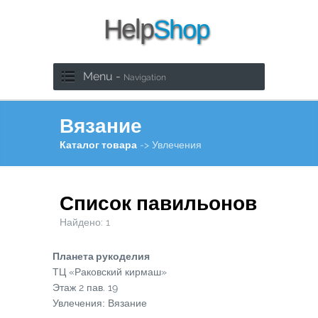
Menu -
Navigation
Вязание
Каталог товара
-> Увлечения
Список павильонов
Найдено:
1
Планета рукоделия
ТЦ «Раковский кирмаш»
Этаж
2
пав.
19
Увлечения: Вязание