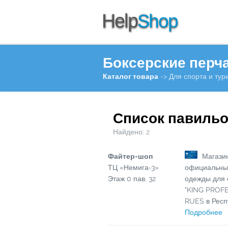
Боксерские перч
Каталог товара
-> Для спорта и тур
Список павиль
Найдено:
2
Файтер-шоп
Магазин
ТЦ «Немига-3»
официальный
Этаж
0
пав.
32
одежды для 
"KING PROFE
RUES в Респ
Подробнее