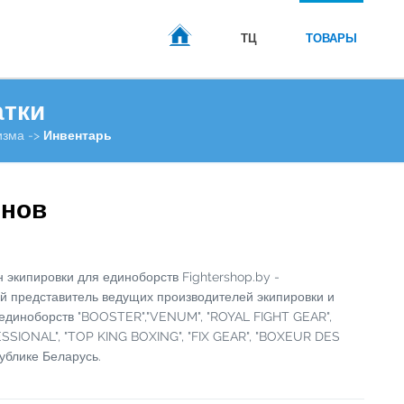
ТЦ
ТОВАРЫ
атки
ГЛАВНАЯ
изма ->
Инвентарь
онов
 экипировки для единоборств Fightershop.by -
 представитель ведущих производителей экипировки и
единоборств "BOOSTER","VENUM", "ROYAL FIGHT GEAR",
SSIONAL", "TOP KING BOXING", "FIX GEAR", "BOXEUR DES
ублике Беларусь.