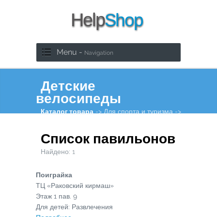
Menu -
Navigation
Детские
велосипеды
Каталог товара
-> Для спорта и туризма ->
Инвентарь
Список павильонов
Найдено:
1
Поиграйка
ТЦ «Раковский кирмаш»
Этаж
1
пав.
9
Для детей: Развлечения