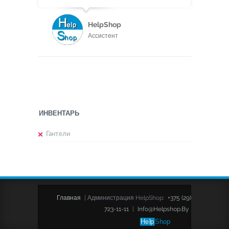
HelpShop
Ассистент
ИНВЕНТАРЬ
Гантели
Главная
|
Администрация HelpShop:
+375 (29)
723-11-11
|
Info@helpshop.by