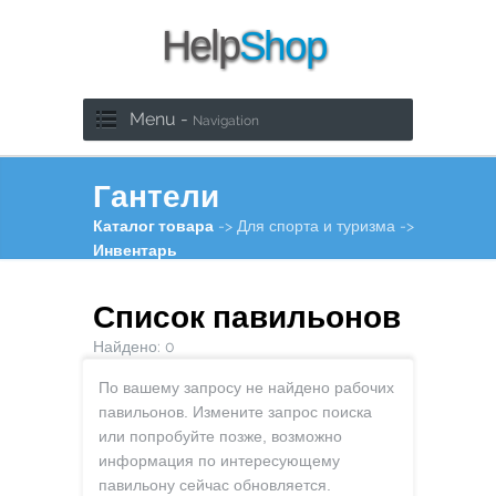
Menu -
Navigation
Гантели
Каталог товара
-> Для спорта и туризма ->
Инвентарь
Список павильонов
Найдено:
0
По вашему запросу не найдено рабочих
павильонов. Измените запрос поиска
или попробуйте позже, возможно
информация по интересующему
павильону сейчас обновляется.