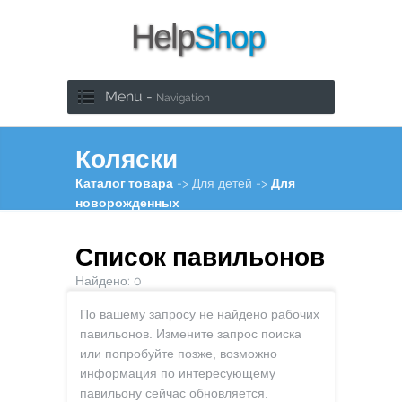
Menu -
Navigation
Коляски
Каталог товара
-> Для детей ->
Для
новорожденных
Список павильонов
Найдено:
0
По вашему запросу не найдено рабочих
павильонов. Измените запрос поиска
или попробуйте позже, возможно
информация по интересующему
павильону сейчас обновляется.