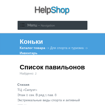
Menu -
Navigation
Коньки
Каталог товара
-> Для спорта и туризма ->
Инвентарь
Список павильонов
Найдено:
2
Стихия
ТЦ «Силуэт»
Этаж
0
сек.
В
ряд
1
пав.
8
Экстремальные виды спорта и активный