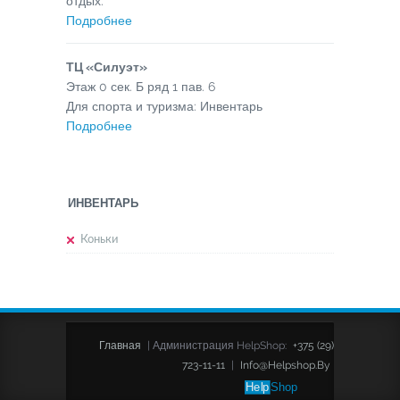
отдых.
Подробнее
ТЦ «Силуэт»
Этаж
0
сек.
Б
ряд
1
пав.
6
Для спорта и туризма: Инвентарь
Подробнее
ИНВЕНТАРЬ
Коньки
Главная
|
Администрация HelpShop:
+375 (29)
723-11-11
|
Info@helpshop.by