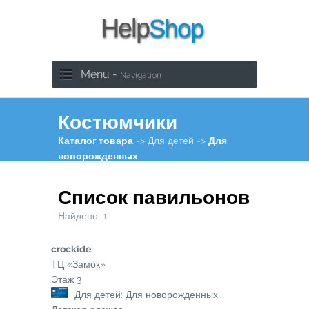
Menu -
Navigation
Костюмчики
Каталог товара
-> Для детей ->
Для
новорожденных
Список павильонов
Найдено:
1
crockide
ТЦ «Замок»
Этаж
3
Для детей: Для новорожденных,