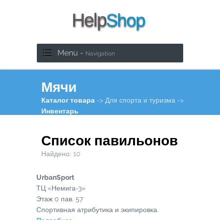
Menu -
Navigation
Мячи
Каталог товара
-> Для спорта и туризма ->
Инвентарь
Список павильонов
Найдено:
10
UrbanSport
ТЦ «Немига-3»
Этаж
0
пав.
57
Спортивная атрибутика и экипировка.