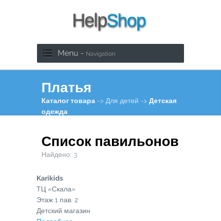
Menu -
Navigation
Платья
Каталог товара
-> Для детей ->
Детская
одежда
Список павильонов
Найдено:
3
Karikids
ТЦ «Скала»
Этаж
1
пав.
2
Детский магазин