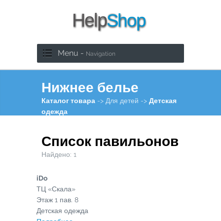
Menu -
Navigation
Нижнее белье
Каталог товара
-> Для детей ->
Детская
одежда
Список павильонов
Найдено:
1
iDo
ТЦ «Скала»
Этаж
1
пав.
8
Детская одежда