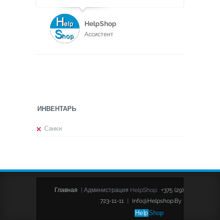
HelpShop
Ассистент
ИНВЕНТАРЬ
Санки
Главная
|
Администрация HelpShop:
+375 (29)
723-11-11
|
Info@helpshop.by