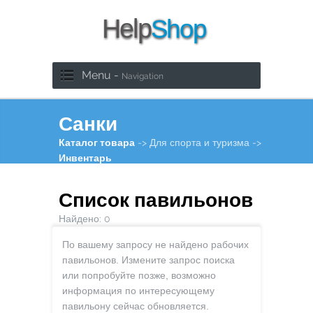
Menu -
Navigation
Санки
Каталог товара
-> Для спорта и туризма ->
Инвентарь
Список павильонов
Найдено:
0
По вашему запросу не найдено рабочих
павильонов. Измените запрос поиска
или попробуйте позже, возможно
информация по интересующему
павильону сейчас обновляется.