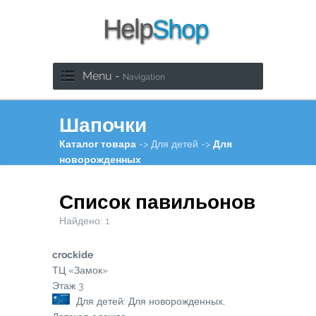
Menu -
Navigation
Шапочки
Каталог товара
-> Для детей ->
Для
новорожденных
Список павильонов
Найдено:
1
crockide
ТЦ «Замок»
Этаж
3
Для детей: Для новорожденных,