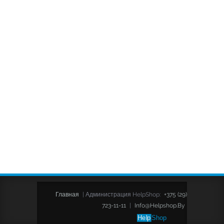
Главная
|
Администрация HelpShop:
+375 (29)
723-11-11
|
Info@helpshop.by