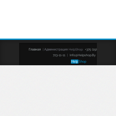
Главная
|
Администрация HelpShop:
+375 (29)
723-11-11
|
Info@helpshop.by