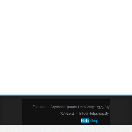
Главная
|
Администрация HelpShop:
+375 (29)
723-11-11
|
Info@helpshop.by