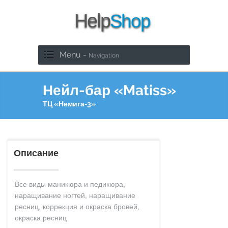
Menu -
Navigation
Нейл-бар «Matiss»
ТЦ «Немига-3»
Описание
Все виды маникюра и педикюра,
наращивание ногтей, наращивание
ресниц, коррекция и окраска бровей,
окраска ресниц