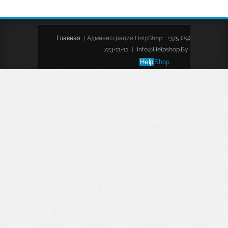
Главная
|
Администрация HelpShop:
+375 (29)
723-11-11
|
Info@helpshop.by