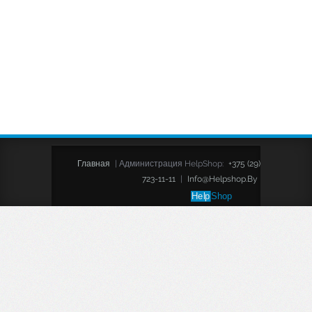
Главная
|
Администрация HelpShop:
+375 (29)
723-11-11
|
Info@helpshop.by