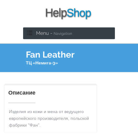
Menu -
Navigation
Fan Leather
ТЦ «Немига-3»
Описание
Изделия из кожи и меха от ведущего
европейского производителя, польской
фабрики "Фан".