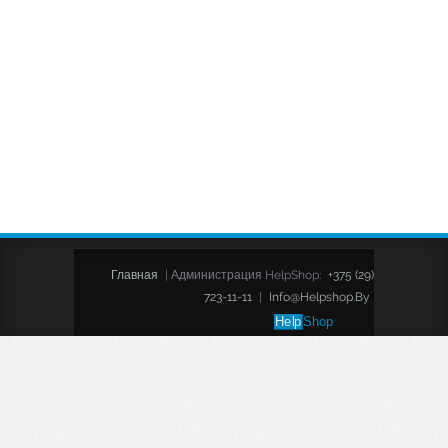
Главная
|
Администрация HelpShop:
+375 (29)
723-11-11
|
Info@helpshop.by