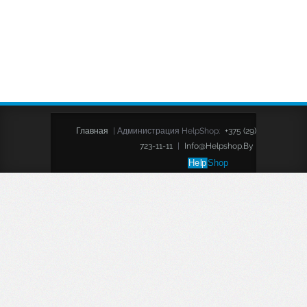
Главная
|
Администрация HelpShop:
+375 (29)
723-11-11
|
Info@helpshop.by