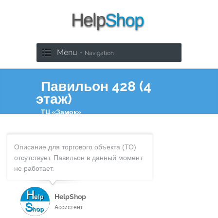
Menu -
Navigation
Павильон 428 (4
этаж)
ТЦ «Замок»
Описание для торгового объекта (ТО)
отсутствует. Павильон в данный момент
не работает.
HelpShop
Ассистент