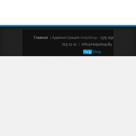
Главная
|
Администрация HelpShop:
+375 (29)
723-11-11
|
Info@helpshop.by