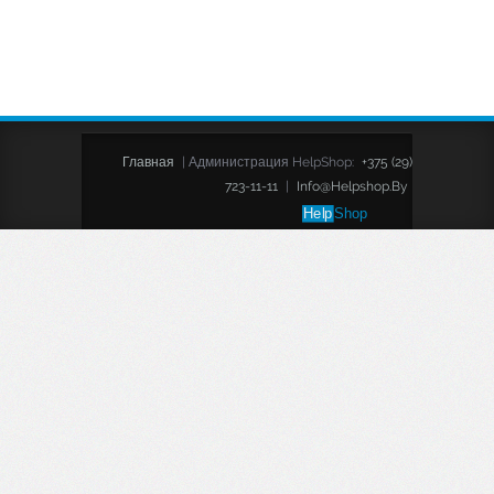
Главная
|
Администрация HelpShop:
+375 (29)
723-11-11
|
Info@helpshop.by