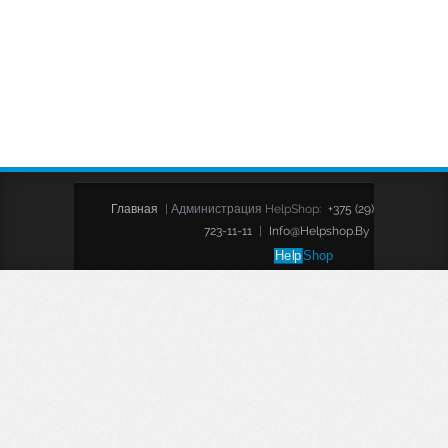
Главная
|
Администрация HelpShop:
+375 (29)
723-11-11
|
Info@helpshop.by