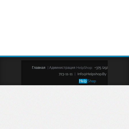
Главная
|
Администрация HelpShop:
+375 (29)
723-11-11
|
Info@helpshop.by