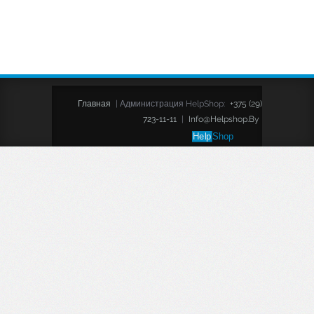
Главная
|
Администрация HelpShop:
+375 (29)
723-11-11
|
Info@helpshop.by