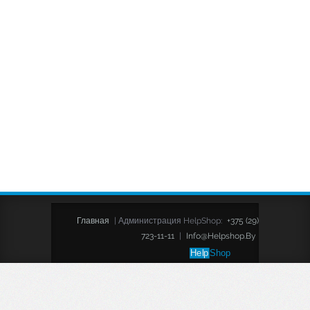
Главная
|
Администрация HelpShop:
+375 (29)
723-11-11
|
Info@helpshop.by