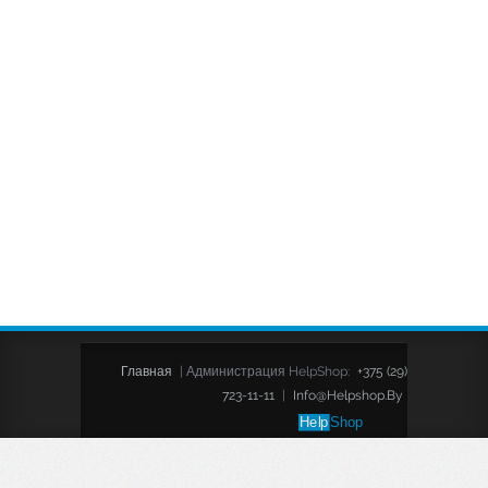
Главная
|
Администрация HelpShop:
+375 (29)
723-11-11
|
Info@helpshop.by