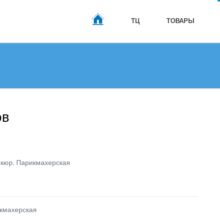
ТЦ
ТОВАРЫ
ГЛАВНАЯ
ов
икюр, Парикмахерская
икмахерская