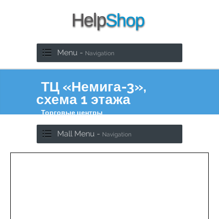
Menu -
Navigation
ТЦ «Немига-3»,
схема 1 этажа
Торговые центры
Mall Menu -
Navigation