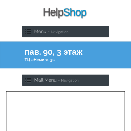
Menu -
Navigation
пав. 90, 3 этаж
ТЦ «Немига-3»
Mall Menu -
Navigation