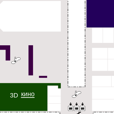
кино
3D